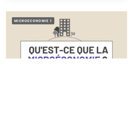
MICROECONOMIE 1
Qu'est-ce que la microéconomie ?
Guide complet
8 juillet 2025