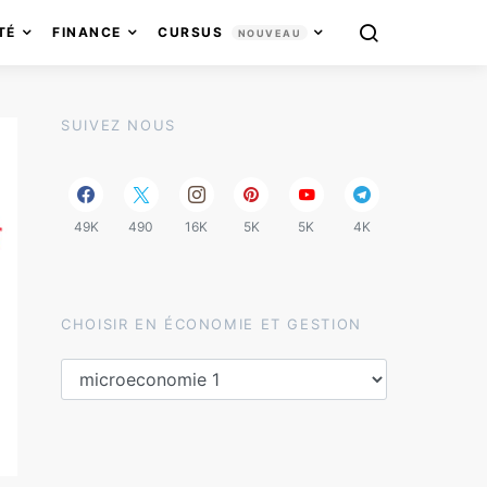
TÉ
FINANCE
CURSUS
NOUVEAU
SUIVEZ NOUS
49K
490
16K
5K
5K
4K
CHOISIR EN ÉCONOMIE ET GESTION
Choisir en économie et gestion