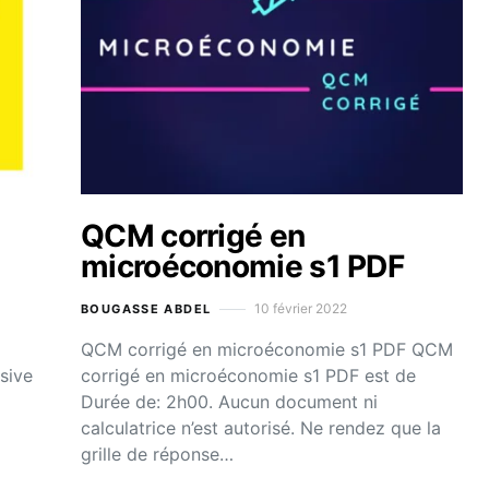
QCM corrigé en
microéconomie s1 PDF
10 février 2022
BOUGASSE ABDEL
QCM corrigé en microéconomie s1 PDF QCM
ssive
corrigé en microéconomie s1 PDF est de
Durée de: 2h00. Aucun document ni
calculatrice n’est autorisé. Ne rendez que la
grille de réponse…