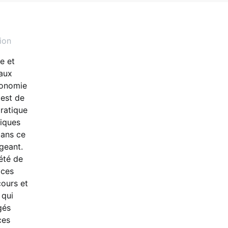
ion
e et
 aux
conomie
 est de
pratique
iques
dans ce
igeant.
été de
ices
cours et
 qui
gés
ces