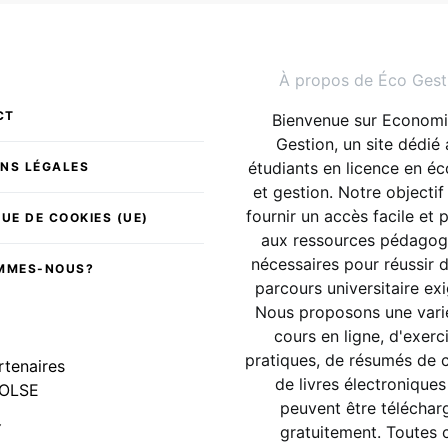
À propos de Éco Gest
CT
Bienvenue sur Economi
Gestion, un site dédié
étudiants en licence en é
NS LÉGALES
et gestion. Notre objectif
fournir un accès facile et 
QUE DE COOKIES (UE)
aux ressources pédagog
nécessaires pour réussir 
OMMES-NOUS?
parcours universitaire ex
Nous proposons une vari
cours en ligne, d'exerc
pratiques, de résumés de 
rtenaires
de livres électroniques
OLSE
peuvent être téléchar
Y
gratuitement. Toutes 