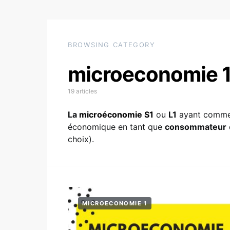
BROWSING CATEGORY
microeconomie 
19 articles
La
microéconomie S1
ou
L1
ayant comme 
économique en tant que
consommateur
choix).
MICROECONOMIE 1