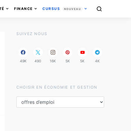
TÉ
FINANCE
CURSUS
NOUVEAU
SUIVEZ NOUS
49K
490
16K
5K
5K
4K
CHOISIR EN ÉCONOMIE ET GESTION
Choisir en économie et gestion