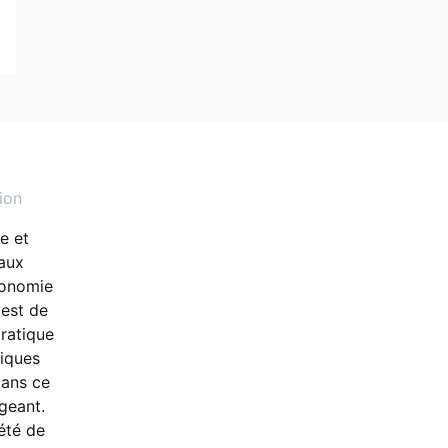
ion
e et
 aux
conomie
 est de
pratique
iques
dans ce
igeant.
été de