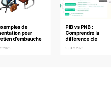
exemples de
PIB vs PNB :
sentation pour
Comprendre la
retien d'embauche
différence clé
llet 2025
9 juillet 2025